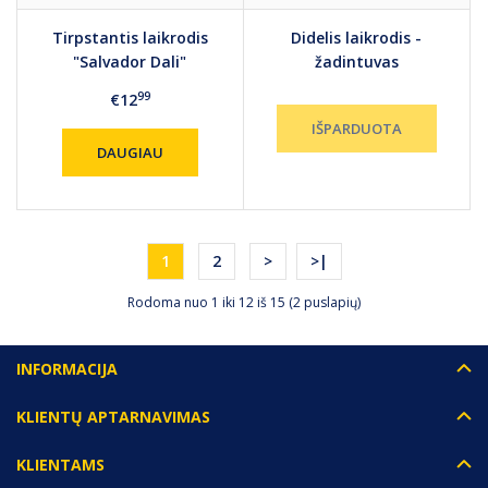
Tirpstantis laikrodis
Didelis laikrodis -
"Salvador Dali"
žadintuvas
(sidabrinis)
99
€12
DAUGIAU
1
2
>
>|
Rodoma nuo 1 iki 12 iš 15 (2 puslapių)
INFORMACIJA
KLIENTŲ APTARNAVIMAS
KLIENTAMS