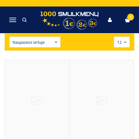
LAIKRODŽIAI
0
Navigacija
Pagrindinis
Laikrodžiai