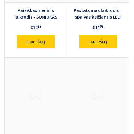
Vaikiškas sieninis
Pastatomas laikrodis -
laikrodis - ŠUNIUKAS
spalvas keičiantis LED
apšvietimas
99
99
€12
€11
Į KREPŠELĮ
Į KREPŠELĮ