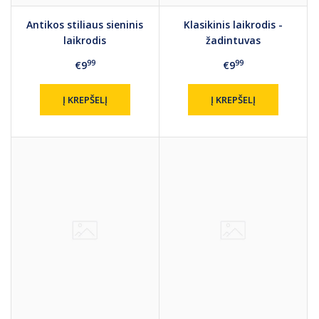
Antikos stiliaus sieninis
Klasikinis laikrodis -
laikrodis
žadintuvas
99
99
€9
€9
Į KREPŠELĮ
Į KREPŠELĮ