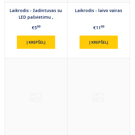
Laikrodis - žadintuvas su
Laikrodis - laivo vairas
LED pašvietimu ,
fotoaparato imitacija
99
99
€5
€11
Į KREPŠELĮ
Į KREPŠELĮ