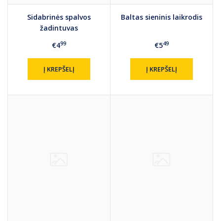
Sidabrinės spalvos
Baltas sieninis laikrodis
žadintuvas
99
49
€4
€5
Į KREPŠELĮ
Į KREPŠELĮ