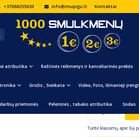
+37068255020
info@imupigu.lt
Kontaktai
Prekės kodas:
248
Turimas kiekis:
3
nė atributika
Raštinės reikmenys ir kanceliarinės prekės
Klasikinio dizaino baltas s
tronika
Grožis , Sveikata
Video, Foto, Išmanieji įrengi
99
€4
darbių priemonės
Peleninės , tabako atributika
Sodas
Turite klausimų apie šią 