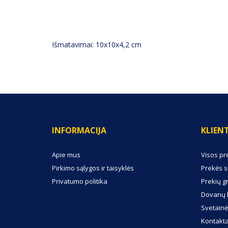
APRAŠYMAS
(0) ATSILIEPIMAI
Išmatavimai: 10x10x4,2 cm
INFORMACIJA
KLIEN
Apie mus
Visos pr
Pirkimo sąlygos ir taisyklės
Prekės s
Privatumo politika
Prekių g
Dovanų 
Svetainė
Kontakta