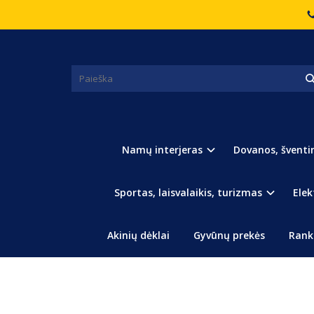
Pagrindinis
Laikrodžiai
Baltas žadintuvas
BALTAS ŽADINTUVAS
Namų interjeras
Dovanos, šventi
Sportas, laisvalaikis, turizmas
Elek
Akinių dėklai
Gyvūnų prekės
Rank