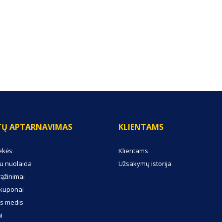
TŲ APTARNAVIMAS
KLIENTAMS
ekės
Klientams
u nuolaida
Užsakymų istorija
rąžinimai
kuponai
s medis
i