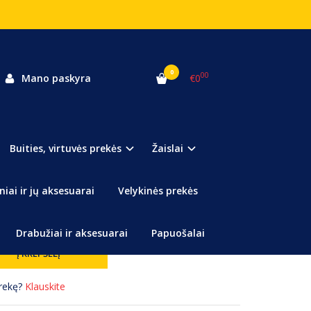
0
00
Mano paskyra
€0
Buities, virtuvės prekės
Žaislai
talinis žadintuvas!
niai ir jų aksesuarai
Velykinės prekės
Drabužiai ir aksesuarai
Papuošalai
prekę?
Klauskite