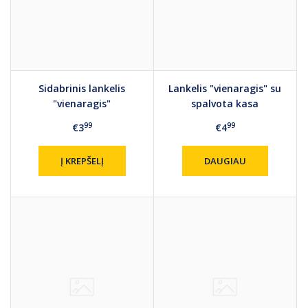
Sidabrinis lankelis
Lankelis "vienaragis" su
"vienaragis"
spalvota kasa
99
99
€3
€4
Į KREPŠELĮ
DAUGIAU