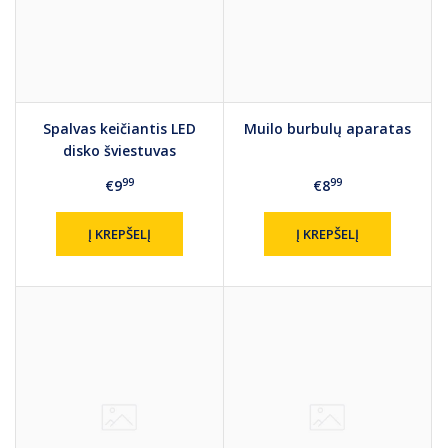
Spalvas keičiantis LED
Muilo burbulų aparatas
disko šviestuvas
99
99
€9
€8
Į KREPŠELĮ
Į KREPŠELĮ