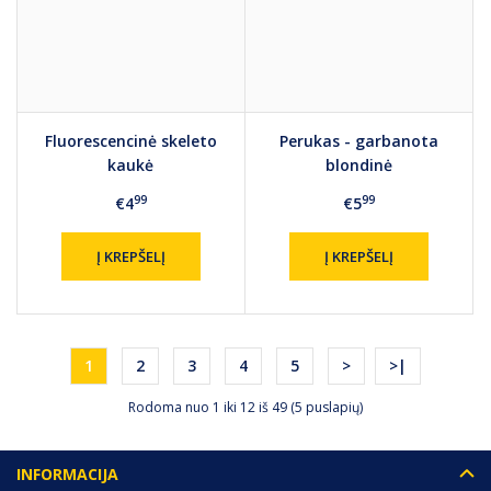
Fluorescencinė skeleto
Perukas - garbanota
kaukė
blondinė
99
99
€4
€5
Į KREPŠELĮ
Į KREPŠELĮ
1
2
3
4
5
>
>|
Rodoma nuo 1 iki 12 iš 49 (5 puslapių)
INFORMACIJA