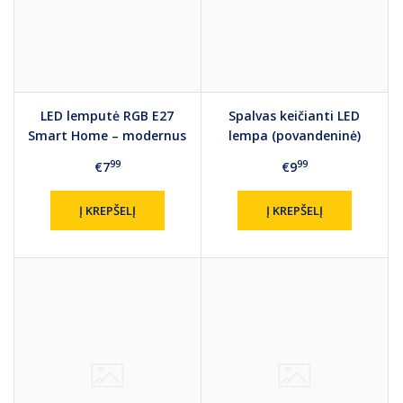
LED lemputė RGB E27
Spalvas keičianti LED
Smart Home – modernus
lempa (povandeninė)
apšvietimas jūsų
99
99
€7
€9
namams.
Į KREPŠELĮ
Į KREPŠELĮ