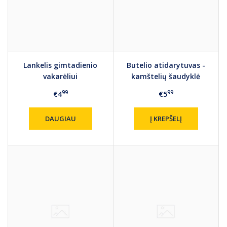
Lankelis gimtadienio
Butelio atidarytuvas -
vakarėliui
kamštelių šaudyklė
99
99
€4
€5
DAUGIAU
Į KREPŠELĮ