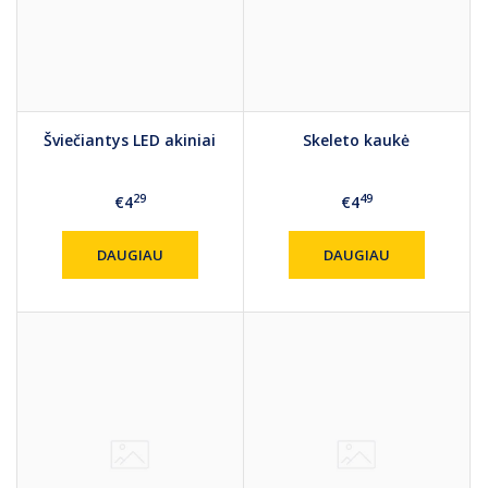
Šviečiantys LED akiniai
Skeleto kaukė
29
49
€4
€4
DAUGIAU
DAUGIAU