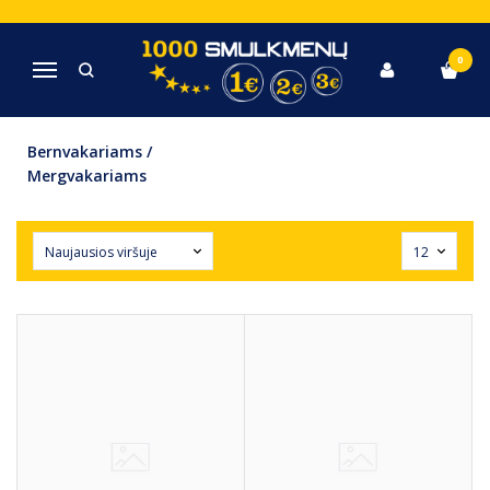
PREKĖS VAKARĖLIAMS
0
Navigacija
Pagrindinis
Dovanos, šventinė atributika
Prekės vakarėliams
Bernvakariams /
Mergvakariams