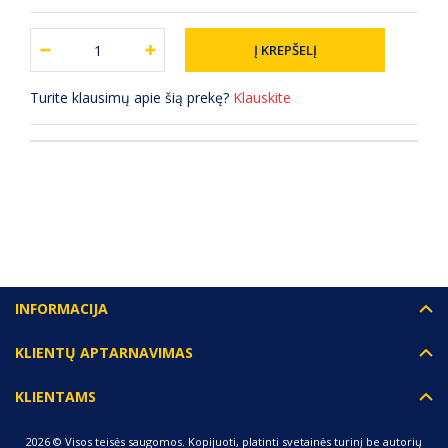
Turite klausimų apie šią prekę?
Klauskite
(0) ATSILIEPIMAI
INFORMACIJA
KLIENTŲ APTARNAVIMAS
KLIENTAMS
2026 © Visos teisės saugomos. Kopijuoti, platinti svetainės turinį be autorių