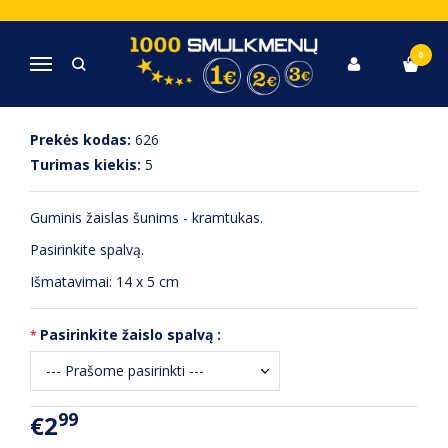
Pagrindinis
Gyvūnų prekės
Žaislas šunims - kramtukas
0
Navigacija
ŽAISLAS ŠUNIMS - KRAMTUKAS
Prekės kodas:
626
Turimas kiekis:
5
Guminis žaislas šunims - kramtukas.
Pasirinkite spalvą.
Išmatavimai: 14 x 5 cm
Pasirinkite žaislo spalvą :
99
€2