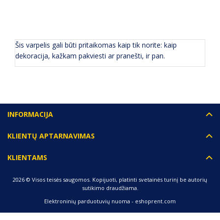
APRAŠYMAS
(0) ATSILIEPIMAI
Šis varpelis gali būti pritaikomas kaip tik norite: kaip
dekoracija, kažkam pakviesti ar pranešti, ir pan.
INFORMACIJA
KLIENTŲ APTARNAVIMAS
KLIENTAMS
2026 © Visos teisės saugomos. Kopijuoti, platinti svetainės turinį be autorių
sutikimo draudžiama.
Elektroninių parduotuvių nuoma
-
eshoprent.com