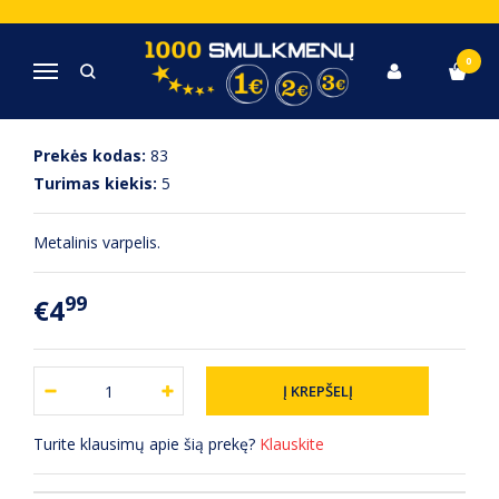
Pagrindinis
Raštinės reikmenys ir kanceliarinės prekės
Varpelis
0
Navigacija
VARPELIS
Prekės kodas:
83
Turimas kiekis:
5
Metalinis varpelis.
99
€4
Turite klausimų apie šią prekę?
Klauskite