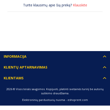
Turite klausimų apie šią prekę?
Klauskite
(0) ATSILIEPIMAI
INFORMACIJA
KLIENTŲ APTARNAVIMAS
KLIENTAMS
2026 © Visos teisės saugomos. Kopijuoti, platinti svetainės turinį be autorių
sutikimo draudžiama.
Elektroninių parduotuvių nuoma
-
eshoprent.com