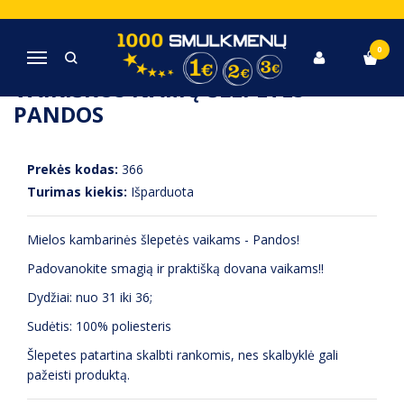
Pagrindinis
Originalios dovanos
Vaikiškos namų šlepetės - Pandos
0
Navigacija
VAIKIŠKOS NAMŲ ŠLEPETĖS -
PANDOS
Prekės kodas:
366
Turimas kiekis:
Išparduota
Mielos kambarinės šlepetės vaikams - Pandos!
Padovanokite smagią ir praktišką dovana vaikams!!
Dydžiai: nuo 31 iki 36;
Sudėtis: 100% poliesteris
Šlepetes patartina skalbti rankomis, nes skalbyklė gali
pažeisti produktą.