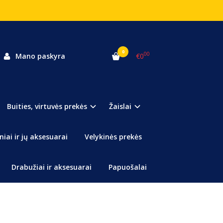
0
00
Mano paskyra
€0
ota
Buities, virtuvės prekės
Žaislai
aciją sau arba mylimam žmogui švenčių proga!
niai ir jų aksesuarai
Velykinės prekės
 klausimų apie šią prekę?
Klauskite
Drabužiai ir aksesuarai
Papuošalai