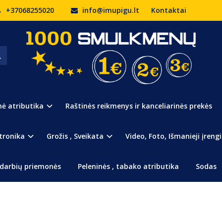
+37068255020
info@imupigu.lt
Kontaktai
 SU ŠIRDELE
LE
Prekės kodas:
190
Turimas kiekis:
Išpardu
nė atributika
Raštinės reikmenys ir kanceliarinės prekės
Padovanokite mielą dekor
tronika
Grožis , Sveikata
Video, Foto, Išmanieji įrengi
Turite
darbių priemonės
Peleninės , tabako atributika
Sodas