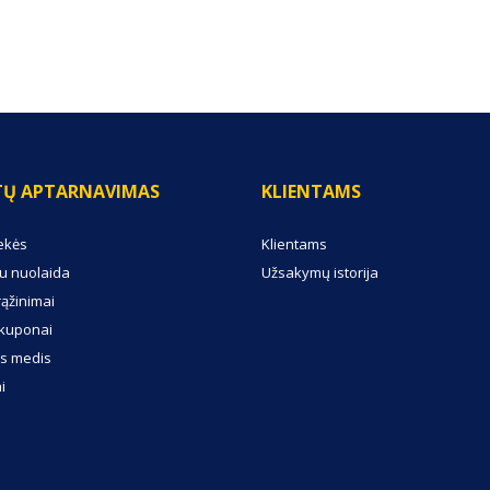
TŲ APTARNAVIMAS
KLIENTAMS
ekės
Klientams
u nuolaida
Užsakymų istorija
rąžinimai
kuponai
s medis
i