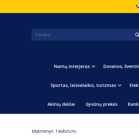
Pagrindinis
Romantiškos dovanos
SUVENYRAS VARLYTĖ
SUVENYRAS VARLYTĖ SU ŠIRDE
Namų interjeras
Dovanos, šventi
Sportas, laisvalaikis, turizmas
Elek
Akinių dėklai
Gyvūnų prekės
Rank
APRAŠYMAS
(0) ATSILIEPIMAI
Matmenys: 14x8x5cm;