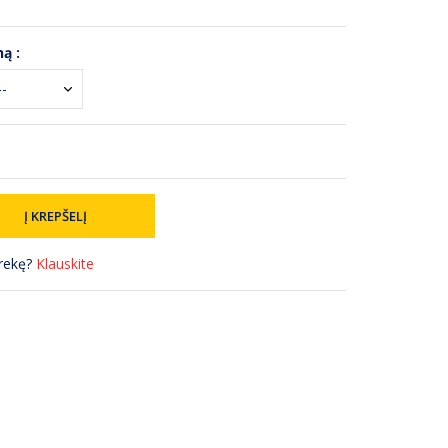
ą :
prekę?
Klauskite