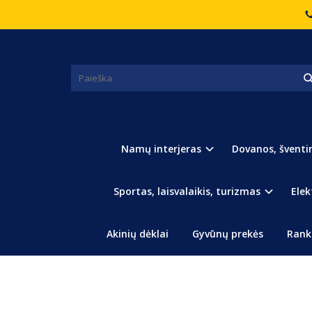
Pagrindinis
Statulėlės, suvenyrai, vazos
Sulankstoma P
SULANKSTOMA PLASTIKINĖ V
Namų interjeras
Dovanos, šventi
Sportas, laisvalaikis, turizmas
Elek
Akinių dėklai
Gyvūnų prekės
Rank