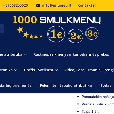
+37068255020
info@imupigu.lt
Kontaktai
lastikinė Vaza Gėlėms
AZA GĖLĖMS
Prekės kodas:
453
Turimas kiekis:
18
nė atributika
Raštinės reikmenys ir kanceliarinės prekės
Sulankstoma Plastikinė
Praktiška vaza, kurią
tronika
Grožis , Sveikata
Video, Foto, Išmanieji įrengi
Padovanokite gėlių 
Nudžiuginkite gėlių 
darbių priemonės
Peleninės , tabako atributika
Sodas
Puiki išeitis pamerkt
Panaudokite nešioja
Vazos aukštis 26 cm
Talpa 1,5 l.