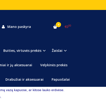
0
00
Mano paskyra
€0
Buities, virtuvės prekės
Žaislai
 Vaza Gėlėms
 galėsite neštis ir panaudoti visur!
niai ir jų aksesuarai
Velykinės prekės
kartu su vaza ir gėlėms neteks nuvyti!
gavėją, kuriam nereikės galvoti apie gėlių pamerkimą!
Drabužiai ir aksesuarai
Papuošalai
i gėles įvairiose šventėse!
mą vazą kapuose, ar kitose lauko erdvėse.
.