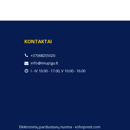
KONTAKTAI
+37068255020
info@imupigu.lt
I - IV 10.00 - 17.00, V 10.00 - 16.00
Elektroninių parduotuvių nuoma
-
eshoprent.com