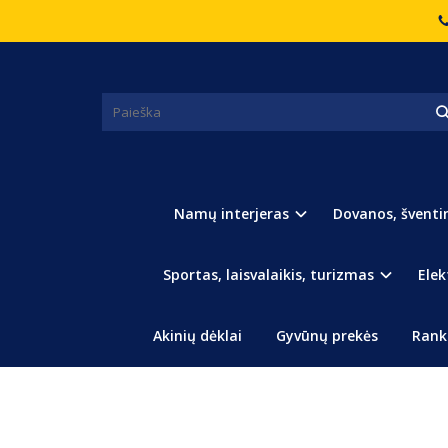
Pagrindinis
Sportas, laisvalaikis, turizmas
Stovyklavim
STOVYKLAVIMO DUŠAS
Namų interjeras
Dovanos, šventi
Sportas, laisvalaikis, turizmas
Elek
Akinių dėklai
Gyvūnų prekės
Rank