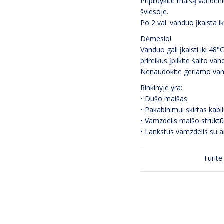
Pripildykite maišą vandeniu
šviesoje.
Po 2 val. vanduo įkaista iki
Dėmesio!
Vanduo gali įkaisti iki 48
prireikus įpilkite šalto van
Nenaudokite geriamo van
Rinkinyje yra:
• Dušo maišas
• Pakabinimui skirtas kabl
• Vamzdelis maišo struktūr
• Lankstus vamzdelis su a
Turite