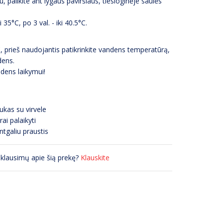
, palikite ant lygaus paviršiaus, tiesioginėje saulės
 35°C, po 3 val. - iki 40.5°C.
°C, prieš naudojantis patikrinkite vandens temperatūrą,
dens.
dens laikymui!
iukas su virvele
ai palaikyti
ntgaliu praustis
 klausimų apie šią prekę?
Klauskite