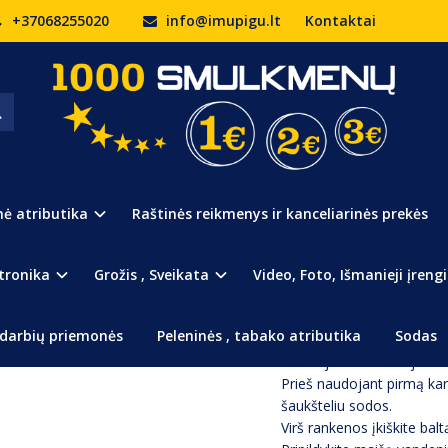
+37068255020
info@imupigu.lt
Kontaktai
o dušas
Prekės kodas:
690
Turimas kiekis:
Išpardu
nė atributika
Raštinės reikmenys ir kanceliarinės prekės
Stovyklavimo dušas, kuri
Dušo maišas lengvai paka
tronika
Grožis , Sveikata
Video, Foto, Išmanieji įrengi
vandens. Maišo medžiaga 
sveikatai.
darbių priemonės
Peleninės , tabako atributika
Sodas
Naudojimo instrukcija:
Prieš naudojant pirmą kar
šaukšteliu sodos.
Virš rankenos įkiškite balt