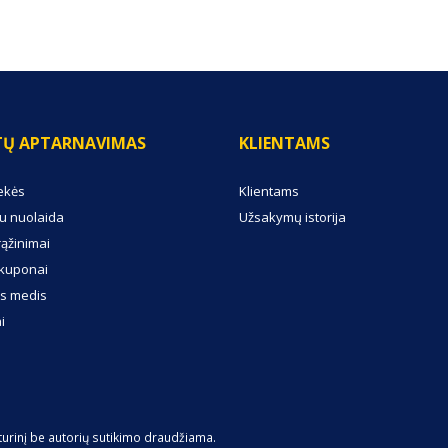
TŲ APTARNAVIMAS
KLIENTAMS
ekės
Klientams
u nuolaida
Užsakymų istorija
rąžinimai
kuponai
s medis
i
turinį be autorių sutikimo draudžiama.