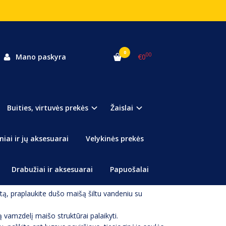
0
00
Mano paskyra
€0
ota
Buities, virtuvės prekės
Žaislai
ame vanduo įkaista nuo saulės!
binamas jums patogioje vietoje, jame telpa net 20 L
niai ir jų aksesuarai
Velykinės prekės
kokybiška, atspari nusidėvėjimui ir nekenksminga
Drabužiai ir aksesuarai
Papuošalai
tą, praplaukite dušo maišą šiltu vandeniu su
ą vamzdelį maišo struktūrai palaikyti.