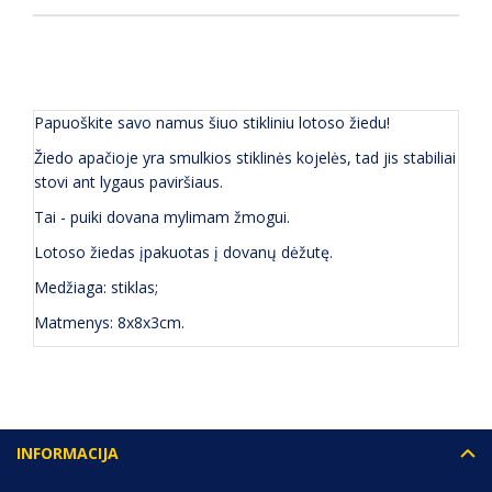
APRAŠYMAS
(0) ATSILIEPIMAI
Papuoškite savo namus šiuo stikliniu lotoso žiedu!
Žiedo apačioje yra smulkios stiklinės kojelės, tad jis stabiliai
stovi ant lygaus paviršiaus.
Tai - puiki dovana mylimam žmogui.
Lotoso žiedas įpakuotas į dovanų dėžutę.
Medžiaga: stiklas;
Matmenys: 8x8x3cm.
INFORMACIJA