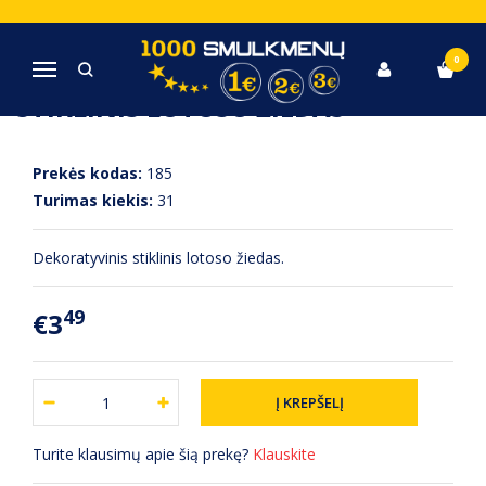
Pagrindinis
Statulėlės, suvenyrai, vazos
STIKLINIS LOTOSO ŽIEDAS
0
Navigacija
STIKLINIS LOTOSO ŽIEDAS
Prekės kodas:
185
Turimas kiekis:
31
Dekoratyvinis stiklinis lotoso žiedas.
49
€3
Turite klausimų apie šią prekę?
Klauskite