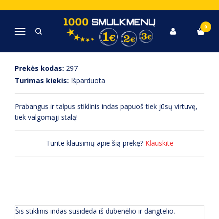
Pagrindinis
Virtuvė, Indai, Įrankiai
Stiklinis indas su dangteliu
0
Navigacija
STIKLINIS INDAS SU DANGTELIU
Prekės kodas:
297
Turimas kiekis:
Išparduota
Prabangus ir talpus stiklinis indas papuoš tiek jūsų virtuvę,
tiek valgomąjį stalą!
Turite klausimų apie šią prekę?
Klauskite
APRAŠYMAS
(0) ATSILIEPIMAI
Šis stiklinis indas susideda iš dubenėlio ir dangtelio.