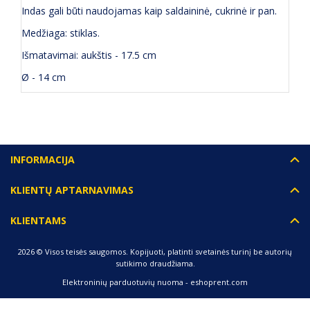
Indas gali būti naudojamas kaip saldaininė, cukrinė ir pan.
Medžiaga: stiklas.
Išmatavimai: aukštis - 17.5 cm
Ø - 14 cm
INFORMACIJA
KLIENTŲ APTARNAVIMAS
KLIENTAMS
2026 © Visos teisės saugomos. Kopijuoti, platinti svetainės turinį be autorių
sutikimo draudžiama.
Elektroninių parduotuvių nuoma
-
eshoprent.com