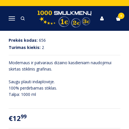
Pagrindinis
Virtuvė, Indai, Įrankiai
Stiklinis grafinas 1L
0
Navigacija
STIKLINIS GRAFINAS 1L
Prekės kodas:
656
Turimas kiekis:
2
Modernaus ir patvaraus dizaino kasdieniam naudojimui
skirtas stiklinis grafinas.
Saugu plauti indaplovėje.
100% perdirbamas stiklas.
Talpa: 1000 ml
99
€12