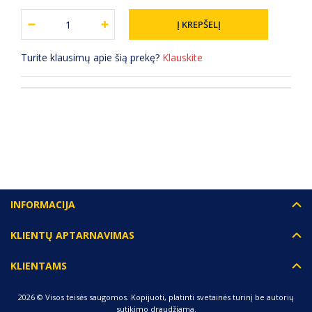
Turite klausimų apie šią prekę?
Klauskite
(0) ATSILIEPIMAI
INFORMACIJA
KLIENTŲ APTARNAVIMAS
KLIENTAMS
2026 © Visos teisės saugomos. Kopijuoti, platinti svetainės turinį be autorių
sutikimo draudžiama.