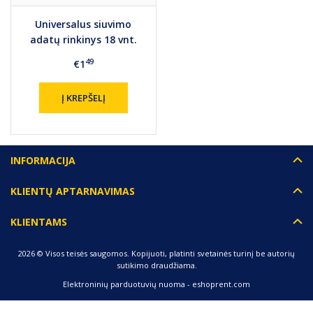
Universalus siuvimo
adatų rinkinys 18 vnt.
49
€1
Į KREPŠELĮ
INFORMACIJA
KLIENTŲ APTARNAVIMAS
KLIENTAMS
2026 © Visos teisės saugomos. Kopijuoti, platinti svetainės turinį be autorių
sutikimo draudžiama.
Elektroninių parduotuvių nuoma
-
eshoprent.com