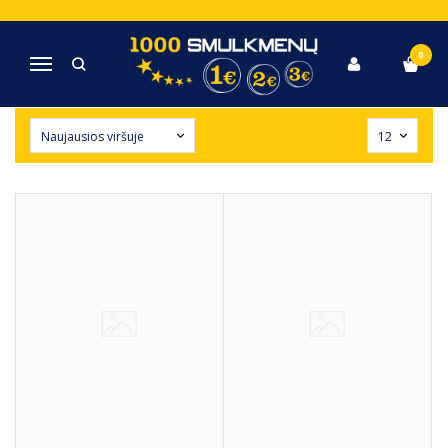
SIUVIMO REIKMENYS
0
Navigacija
Pagrindinis
Siuvimo reikmenys