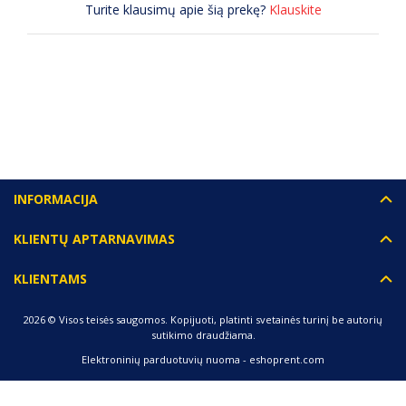
Turite klausimų apie šią prekę?
Klauskite
(0) ATSILIEPIMAI
INFORMACIJA
KLIENTŲ APTARNAVIMAS
KLIENTAMS
2026 © Visos teisės saugomos. Kopijuoti, platinti svetainės turinį be autorių
sutikimo draudžiama.
Elektroninių parduotuvių nuoma
-
eshoprent.com