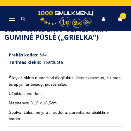
Pagrindinis
Grožis , Sveikata
Šiltu vandeniu užpildoma guminė pūslė („grielka“)
0
Navigacija
ŠILTU VANDENIU UŽPILDOMA
GUMINĖ PŪSLĖ („GRIELKA“)
Prekės kodas:
564
Turimas kiekis:
Išparduota
Šildyklė skirta numalšinti diegliukus, kitus skausmus, šilumos
terapijai, ar tiesiog, jaustis šiltai.
Užpildas: vanduo;
Matmenys: 31,5 x 18,5cm.
Spalva: žalia, mėlyna , raudona, parenkama atsitiktine
tvarka.