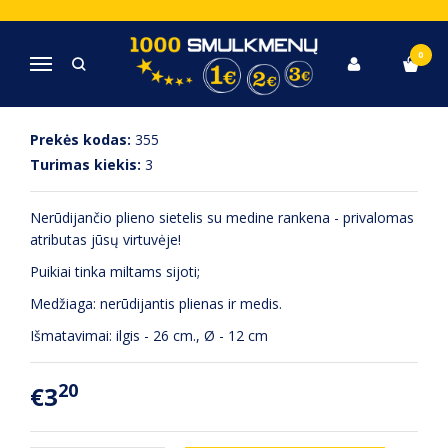
Pagrindinis
Virtuvė, Indai, Įrankiai
Sietelis su medine rankena
0
Navigacija
SIETELIS SU MEDINE RANKENA
Prekės kodas:
355
Turimas kiekis:
3
Nerūdijančio plieno sietelis su medine rankena - privalomas
atributas jūsų virtuvėje!
Puikiai tinka miltams sijoti;
Medžiaga: nerūdijantis plienas ir medis.
Išmatavimai: ilgis - 26 cm.,
Ø - 12 cm
20
€3