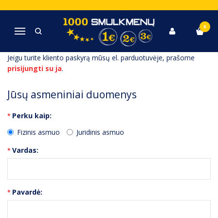
NAUJO KLIENTO REGISTRACIJA
0
Navigacija
Pagrindinis
Paskyra
Registruoti paskyrą
Jeigu turite kliento paskyrą mūsų el. parduotuvėje, prašome
prisijungti su ja
.
Jūsų asmeniniai duomenys
Perku kaip:
Fizinis asmuo
Juridinis asmuo
Vardas:
Pavardė: