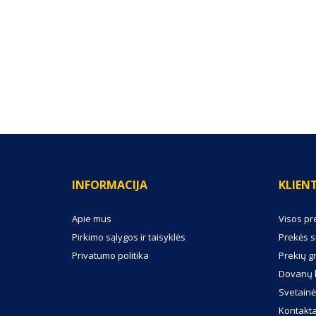
(0) ATSILIEPIMAI
INFORMACIJA
KLIEN
Apie mus
Visos pr
Pirkimo sąlygos ir taisyklės
Prekės s
Privatumo politika
Prekių g
Dovanų 
Svetainė
Kontakta