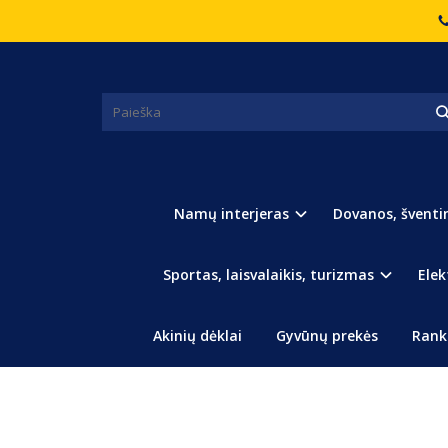
Pagrindinis
Raštinės reikmenys ir kanceliarinės prekės
RAŠIKLIS "BANANAS"
Namų interjeras
Dovanos, šventi
Sportas, laisvalaikis, turizmas
Elek
Akinių dėklai
Gyvūnų prekės
Rank