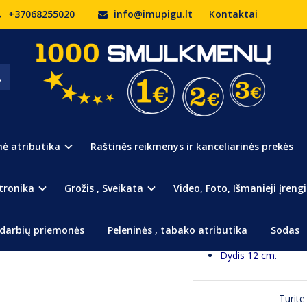
+37068255020
info@imupigu.lt
Kontaktai
Rašiklis "Bananas"
Prekės kodas:
452
Turimas kiekis:
Išpardu
nė atributika
Raštinės reikmenys ir kanceliarinės prekės
Rašiklis "Bananas"
Originalus ir šmaikšt
tronika
Grožis , Sveikata
Video, Foto, Išmanieji įrengi
Išskirtinio dizaino r
Iš pirmo žvilgsnio 
darbių priemonės
Peleninės , tabako atributika
Sodas
malonia staigmena 
Dydis 12 cm.
Turite