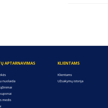
TŲ APTARNAVIMAS
KLIENTAMS
ekės
Klientams
u nuolaida
Užsakymų istorija
rąžinimai
kuponai
s medis
i