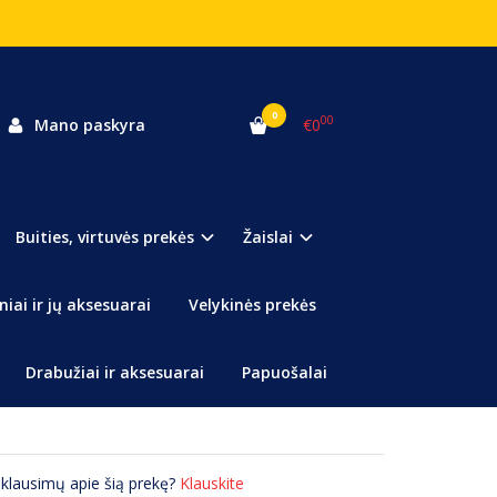
0
00
Mano paskyra
€0
ota
Buities, virtuvės prekės
Žaislai
us rašiklis.
niai ir jų aksesuarai
Velykinės prekės
ašiklis, puiki, nebrangi ir praktiška dovana!
rašymo priemonės neprimenantis rašiklis, tikrai taps
Drabužiai ir aksesuarai
Papuošalai
bet kuriam!
 klausimų apie šią prekę?
Klauskite