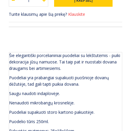
Turite klausimų apie šią prekę?
Klauskite
APRAŠYMAS
(0) ATSILIEPIMAI
Šie elegantiški porcelianiniai puodeliai su lėkštutėmis - puiki
dekoracija jūsų namuose. Tai taip pat ir nuostabi dovana
draugams bei artimiesiems.
Puodeliai yra prabangiai supakuoti puošnioje dovanų
dėžutėje, tad gali tapti puikia dovana.
Saugu naudoti indaplovėje.
Nenaudoti mikrobangų krosnelėje.
Puodeliai supakuoti storo kartono pakuotėje.
Puodelio tūris 250ml.
Pakuotės matmenys: 25x18x10cm.