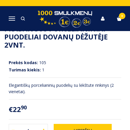
Pagrindinis
Virtuvė, Indai, Įrankiai
Prabangūs porcelianiniai puodeliai dovanų dėžutėje 2vnt.
0
Navigacija
PRABANGŪS PORCELIANINIAI
PUODELIAI DOVANŲ DĖŽUTĖJE
2VNT.
Prekės kodas:
105
Turimas kiekis:
1
Elegantiškų porcelianinių puodelių su lėkštute rinkinys (2
vienetai).
90
€22