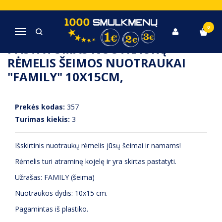
Pagrindinis
Rėmeliai , paveikslai, veidrodžiai
Pastatomas nuotraukų rėmelis šeimos nuotraukai "FAMILY" 10x15cm,
0
Navigacija
PASTATOMAS NUOTRAUKŲ
RĖMELIS ŠEIMOS NUOTRAUKAI
"FAMILY" 10X15CM,
Prekės kodas:
357
Turimas kiekis:
3
Išskirtinis nuotraukų rėmelis jūsų šeimai ir namams!
Rėmelis turi atraminę kojelę ir yra skirtas pastatyti.
Užrašas: FAMILY (šeima)
Nuotraukos dydis: 10x15 cm.
Pagamintas iš plastiko.