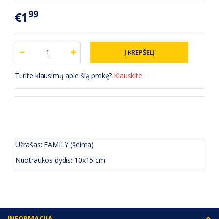
99
€1
Turite klausimų apie šią prekę?
Klauskite
APRAŠYMAS
(0) ATSILIEPIMAI
Užrašas: FAMILY (šeima)
Nuotraukos dydis: 10x15 cm
INFORMACIJA