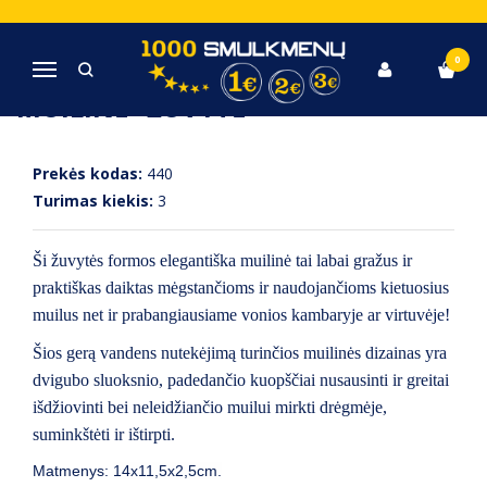
Pagrindinis
Vonios, tualeto, skalbimo reikmenys
Muilinė "žuvytė"
0
Navigacija
MUILINĖ "ŽUVYTĖ"
Prekės kodas:
440
Turimas kiekis:
3
Ši žuvytės formos elegantiška muilinė tai labai gražus ir
praktiškas daiktas mėgstančioms ir naudojančioms kietuosius
muilus
net ir prabangiausiame vonios kambaryje ar virtuvėje!
Šios gerą vandens nutekėjimą turinčios muilinės dizainas yra
dvigubo sluoksnio, padedančio kuopščiai nusausinti ir greitai
išdžiovinti bei neleidžiančio muilui mirkti drėgmėje,
suminkštėti ir ištirpti.
Matmenys:
14x11,5x2,5cm.