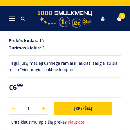
Pagrindinis
Naktinės lemputės
Lemputė "Vienaragis" LED
0
Navigacija
LEMPUTĖ "VIENARAGIS" LED
Prekės kodas:
15
Turimas kiekis:
2
Tegul jūsų mažieji užmiega ramiai ir jaučiasi saugiai su šia
miela "Vienaragio" naktine lempute
99
€6
Turite klausimų apie šią prekę?
Klauskite