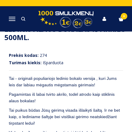
Pagrindinis
Originalios dovanos
Ledinis alaus bokalas iš akrilo 500ml.
0
Navigacija
LEDINIS ALAUS BOKALAS IŠ AKRILO
500ML.
Prekės kodas:
274
Turimas kiekis:
Išparduota
Tai - originali populiariojo ledinio bokalo versija , kuri Jums
leis dar labiau mėgautis mėgstamais gėrimais!
Pagamintas iš labai tvirto akrilo, todėl atrodo kaip stiklinis
alaus bokalas!
Tai puikus būdas Jūsų gėrimą visada išlaikyti šaltą. Ir ne bet
kaip, o lediniame šaltyje bei visiškai gėrimo neatskiedžiant
tirpstant ledui!