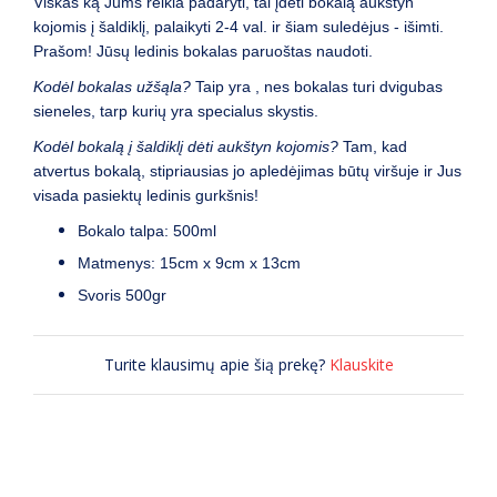
Viskas ką Jums reikia padaryti, tai įdėti bokalą aukštyn
kojomis į šaldiklį, palaikyti 2-4 val. ir šiam suledėjus - išimti.
Prašom! Jūsų ledinis bokalas paruoštas naudoti.
Kodėl bokalas užšąla?
Taip yra , nes bokalas turi dvigubas
sieneles, tarp kurių yra specialus skystis.
Kodėl bokalą į šaldiklį dėti aukštyn kojomis?
Tam, kad
atvertus bokalą, stipriausias jo apledėjimas būtų viršuje ir Jus
visada pasiektų ledinis gurkšnis!
Bokalo talpa: 500ml
Matmenys: 15cm x 9cm x 13cm
Svoris 500gr
Turite klausimų apie šią prekę?
Klauskite
(0) ATSILIEPIMAI