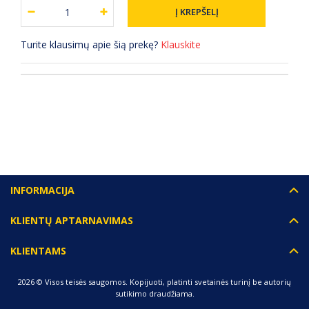
Turite klausimų apie šią prekę?
Klauskite
(0) ATSILIEPIMAI
INFORMACIJA
KLIENTŲ APTARNAVIMAS
KLIENTAMS
2026 © Visos teisės saugomos. Kopijuoti, platinti svetainės turinį be autorių
sutikimo draudžiama.