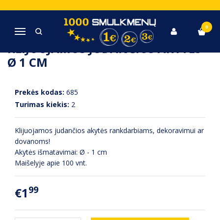
Pagrindinis
Raštinės reikmenys ir kanceliarinės prekės
Klijuojamos judančios akytės Ø 1 cm
0
Navigacija
KLIJUOJAMOS JUDANČIOS AKYTĖS
Ø 1 CM
Prekės kodas:
685
Turimas kiekis:
2
Klijuojamos judančios akytės rankdarbiams, dekoravimui ar
dovanoms!
Akytės išmatavimai: Ø - 1 cm
Maišelyje apie 100 vnt.
99
€1