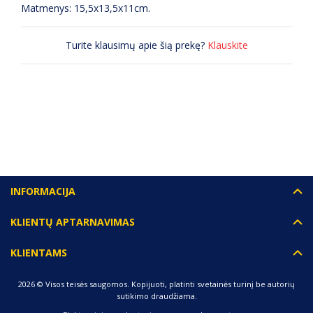
Matmenys: 15,5x13,5x11cm.
Turite klausimų apie šią prekę?
Klauskite
(0) ATSILIEPIMAI
INFORMACIJA
KLIENTŲ APTARNAVIMAS
KLIENTAMS
2026 © Visos teisės saugomos. Kopijuoti, platinti svetainės turinį be autorių
sutikimo draudžiama.