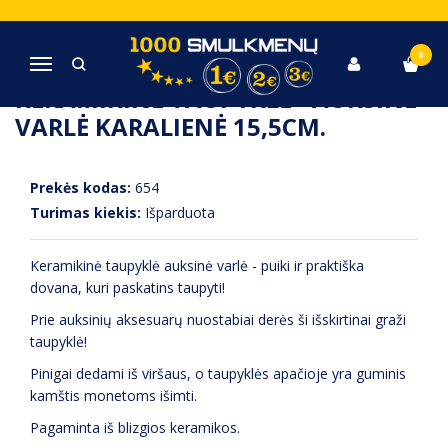
Pagrindinis
Statulėlės, suvenyrai, vazos
KERAMIKINĖ TAUPYKLĖ - AUKSINĖ VARLĖ KARALIENĖ 15,5cm.
0
Navigacija
KERAMIKINĖ TAUPYKLĖ - AUKSINĖ
VARLĖ KARALIENĖ 15,5CM.
Prekės kodas:
654
Turimas kiekis:
Išparduota
Keramikinė taupyklė auksinė varlė - puiki ir praktiška
dovana, kuri paskatins taupyti!
Prie auksinių aksesuarų nuostabiai derės ši išskirtinai graži
taupyklė!
Pinigai dedami iš viršaus, o taupyklės apačioje yra guminis
kamštis monetoms išimti.
Pagaminta iš blizgios keramikos.