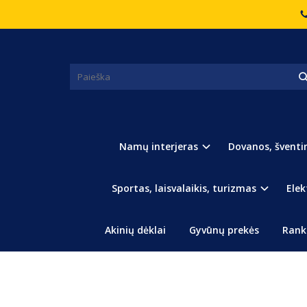
Pagrindinis
Virtuvė, Indai, Įrankiai
Kepimo formelė - tart
KEPIMO FORMELĖ - TARTALETĖ
Namų interjeras
Dovanos, šventi
Sportas, laisvalaikis, turizmas
Elek
Akinių dėklai
Gyvūnų prekės
Rank