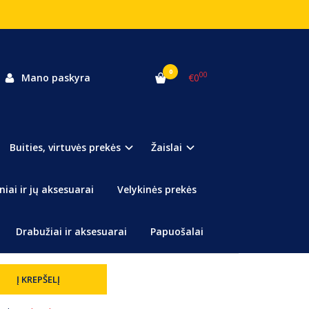
0
00
Mano paskyra
€0
Buities, virtuvės prekės
Žaislai
pti tobuloms tartaletėms su išimamu dugnu!
niai ir jų aksesuarai
Velykinės prekės
Drabužiai ir aksesuarai
Papuošalai