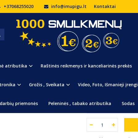
+37068255020
info@imupigu.lt
Kontaktai
aletė širdelės formos
 ŠIRDELĖS FORMOS
Prekės kodas:
439
Turimas kiekis:
3
nė atributika
Raštinės reikmenys ir kanceliarinės prekės
Kepimo formelė skirta ke
Matmenys: 10,5x12x2cm.
tronika
Grožis , Sveikata
Video, Foto, Išmanieji įrengi
99
€2
darbių priemonės
Peleninės , tabako atributika
Sodas