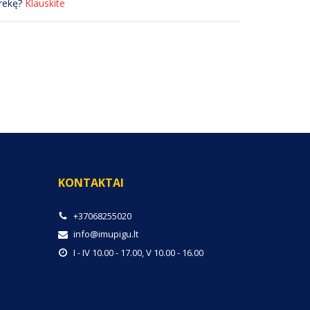
prekę?
Klauskite
KONTAKTAI
+37068255020
info@imupigu.lt
I - IV 10.00 - 17.00, V 10.00 - 16.00