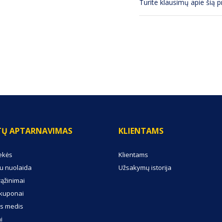
Turite klausimų apie šią 
TŲ APTARNAVIMAS
KLIENTAMS
ekės
Klientams
u nuolaida
Užsakymų istorija
rąžinimai
kuponai
s medis
i