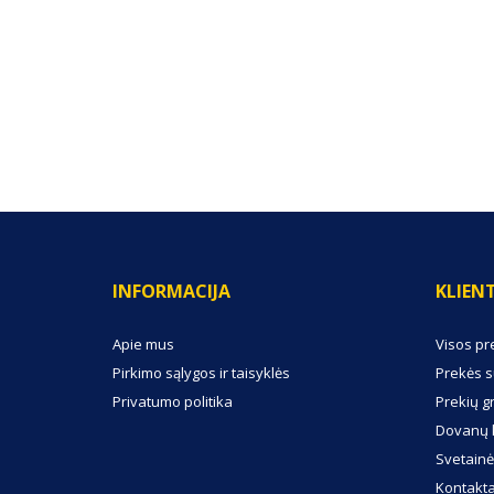
(0) ATSILIEPIMAI
INFORMACIJA
KLIEN
Apie mus
Visos pr
Pirkimo sąlygos ir taisyklės
Prekės s
Privatumo politika
Prekių g
Dovanų 
Svetainė
Kontakta