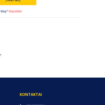
prekę?
Klauskite
!
KONTAKTAI