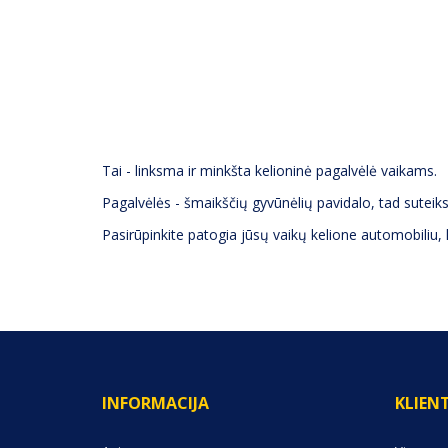
APRAŠYMAS
(0) ATSILIEPIMAI
Tai - linksma ir minkšta kelioninė pagalvėlė vaikams.
Pagalvėlės - šmaikščių gyvūnėlių pavidalo, tad sutei
Pasirūpinkite patogia jūsų vaikų kelione automobiliu,
INFORMACIJA
KLIEN