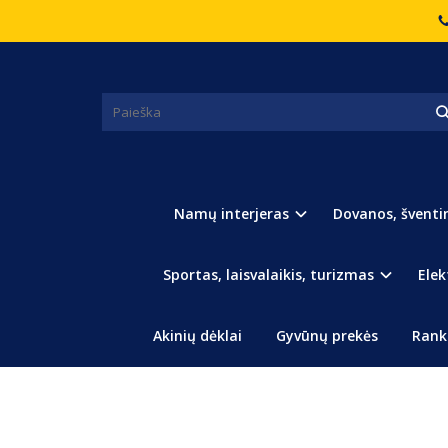
Pagrindinis
Sportas, laisvalaikis, turizmas
Kelioninė p
KELIONINĖ PAGALVĖ VAIKAMS
Namų interjeras
Dovanos, šventi
Sportas, laisvalaikis, turizmas
Elek
Akinių dėklai
Gyvūnų prekės
Rank