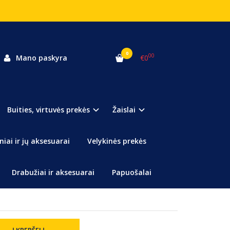
0
00
Mano paskyra
€0
Buities, virtuvės prekės
Žaislai
vėlė vaikams.
niai ir jų aksesuarai
Velykinės prekės
Drabužiai ir aksesuarai
Papuošalai