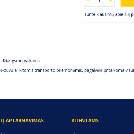
Turite klausimų apie šią 
ks džiaugsmo vaikams.
 lėktuvu ar kitomis transporto priemonėmis, pagalvėlė pritaikoma visur
TŲ APTARNAVIMAS
KLIENTAMS