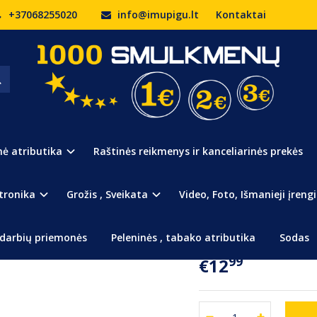
+37068255020
info@imupigu.lt
Kontaktai
agalvė vaikams
Prekės kodas:
40
Turimas kiekis:
1
nė atributika
Raštinės reikmenys ir kanceliarinės prekės
Žaisminga kelioninė pagal
tronika
Grožis , Sveikata
Video, Foto, Išmanieji įrengi
Pasirinkite spalvą :
darbių priemonės
Peleninės , tabako atributika
Sodas
99
€12