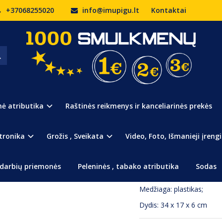
+37068255020
info@imupigu.lt
Kontaktai
Prekės kodas:
278
Turimas kiekis:
Išpardu
nė atributika
Raštinės reikmenys ir kanceliarinės prekės
Naujos kartos masažuokli
Atliekant masažą pašalinki
tronika
Grožis , Sveikata
Video, Foto, Išmanieji įrengi
juosmens, nugaros, kojų 
Šis nuostabus masažuoklis 
darbių priemonės
Peleninės , tabako atributika
Sodas
Valdymas: mechaninis;
Medžiaga: plastikas;
Dydis: 34 x 17 x 6 cm