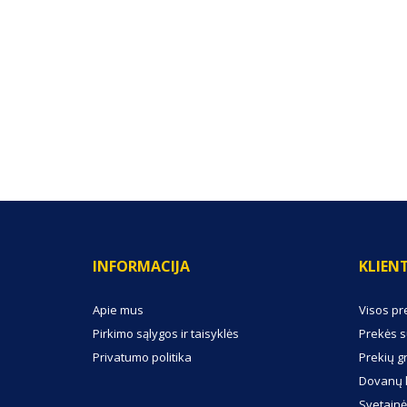
(0) ATSILIEPIMAI
INFORMACIJA
KLIEN
Apie mus
Visos pr
Pirkimo sąlygos ir taisyklės
Prekės s
Privatumo politika
Prekių g
Dovanų 
Svetainė