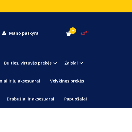
0
00
Mano paskyra
€0
ota
Buities, virtuvės prekės
Žaislai
s su minkštais kamuoliukais!
te stresą, pagerinkite kraujotaką, palengvinkite kaklo,
niai ir jų aksesuarai
Velykinės prekės
skausmus ir nuovargį!
- puikus energijos šaltinis!
Drabužiai ir aksesuarai
Papuošalai