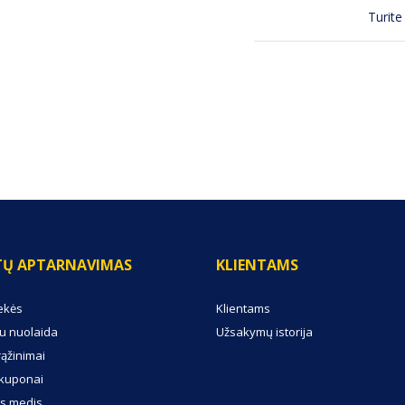
Turite
TŲ APTARNAVIMAS
KLIENTAMS
ekės
Klientams
u nuolaida
Užsakymų istorija
rąžinimai
kuponai
s medis