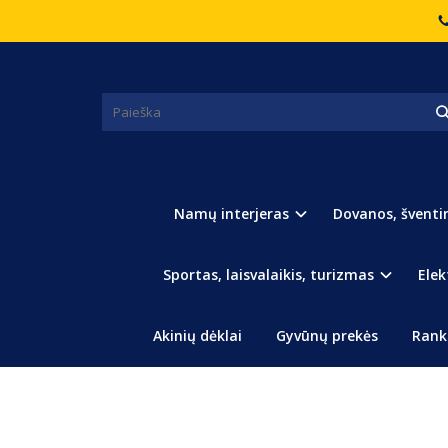
Pagrindinis
Masažuokliai
Kaklo masažuoklis
KAKLO MASAŽUOKLIS
Namų interjeras
Dovanos, šventi
Sportas, laisvalaikis, turizmas
Elek
Akinių dėklai
Gyvūnų prekės
Rank