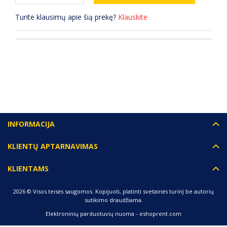
Turite klausimų apie šią prekę?
Klauskite
(0) ATSILIEPIMAI
INFORMACIJA
KLIENTŲ APTARNAVIMAS
KLIENTAMS
2026 © Visos teisės saugomos. Kopijuoti, platinti svetainės turinį be autorių
sutikimo draudžiama.
Elektroninių parduotuvių nuoma
-
eshoprent.com