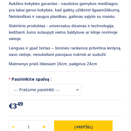
Aukštos kokybės garantas - naudotos gamybos medžiagos
yra labai geros kokybės, kad galėtų užtikrinti ilgaamžiškumą.
Netoksiškas ir saugus plastikas, galimas sąlytis su maistu.
Išskirtinis produktas - universalus dizainas ir technologija,
leidžianti Jums sutaupyti vietos šaldytuve ar kitoje norimoje
vietoje.
Lengvas ir ypač tvirtas – šoninės rankenos pritvirtina lentyną
savo vietoje, nesukeliant pavojaus nukristi ar sudužti.
Matmenys prieš ištiesiant 16cm, pailginus 24cm
Pasirinkite spalvą :
49
€3