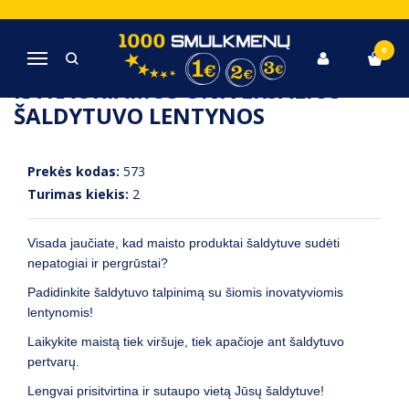
Pagrindinis
Virtuvė, Indai, Įrankiai
Ištraukiamos universalios šaldytuvo lentynos
0
Navigacija
IŠTRAUKIAMOS UNIVERSALIOS
ŠALDYTUVO LENTYNOS
Prekės kodas:
573
Turimas kiekis:
2
Visada jaučiate, kad maisto produktai šaldytuve sudėti
nepatogiai ir pergrūstai?
Padidinkite šaldytuvo talpinimą su šiomis inovatyviomis
lentynomis!
Laikykite maistą tiek viršuje, tiek apačioje ant šaldytuvo
pertvarų.
Lengvai prisitvirtina ir sutaupo vietą Jūsų šaldytuve!