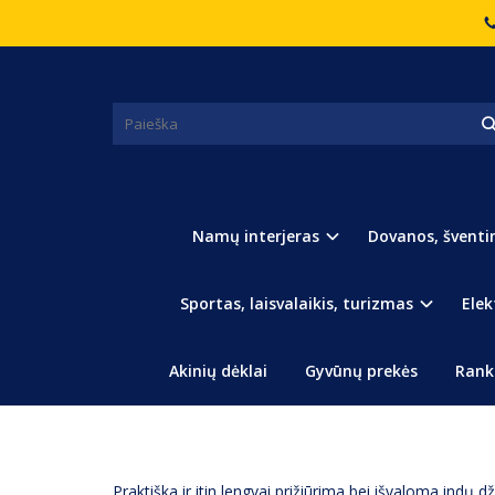
Pagrindinis
Virtuvė, Indai, Įrankiai
Indų džiovykla
INDŲ DŽIOVYKLA
Namų interjeras
Dovanos, šventi
Sportas, laisvalaikis, turizmas
Elek
Akinių dėklai
Gyvūnų prekės
Rank
APRAŠYMAS
(0) ATSILIEPIMAI
Praktiška ir itin lengvai prižiūrima bei išvaloma indų