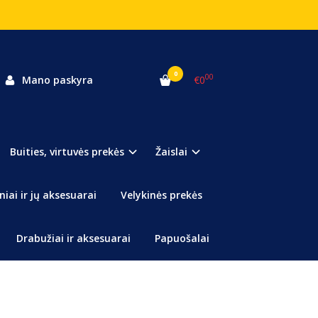
0
00
Mano paskyra
€0
ota
Buities, virtuvės prekės
Žaislai
paktiška - palengvinkite savo namų apyvokos darbus
niai ir jų aksesuarai
Velykinės prekės
 klausimų apie šią prekę?
Klauskite
Drabužiai ir aksesuarai
Papuošalai