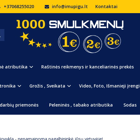
+37068255020
info@imupigu.lt
Kontaktai
Prekės kodas:
220
Turimas kiekis:
Išpardu
nė atributika
Raštinės reikmenys ir kanceliarinės prekės
Patogu, praktiška ir kom
su šia indų džiovykla!
tronika
Grožis , Sveikata
Video, Foto, Išmanieji įrengi
Turite
darbių priemonės
Peleninės , tabako atributika
Sodas
 džiovykla - nepamainoma pagalbininkė jūsų virtuvėje!