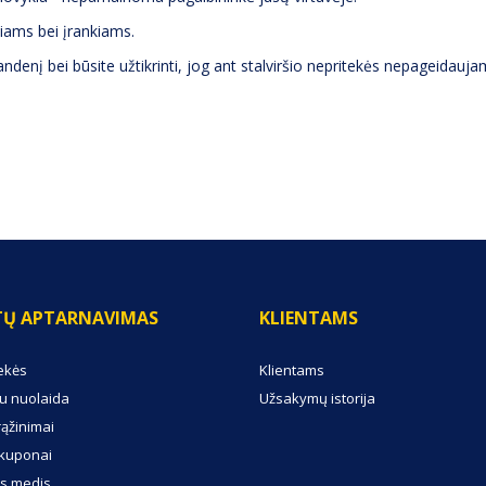
liams bei įrankiams.
 vandenį bei būsite užtikrinti, jog ant stalviršio nepritekės nepageidau
TŲ APTARNAVIMAS
KLIENTAMS
ekės
Klientams
u nuolaida
Užsakymų istorija
rąžinimai
kuponai
s medis