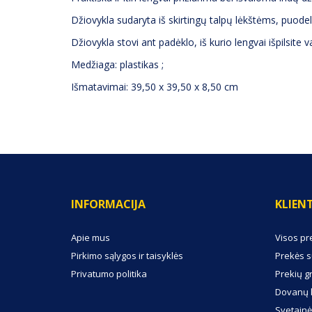
Džiovykla sudaryta iš skirtingų talpų lėkštėms, puode
Džiovykla stovi ant padėklo, iš kurio lengvai išpilsite
Medžiaga: plastikas ;
Išmatavimai: 39,50 x 39,50 x 8,50 cm
INFORMACIJA
KLIEN
Apie mus
Visos pr
Pirkimo sąlygos ir taisyklės
Prekės s
Privatumo politika
Prekių g
Dovanų 
Svetainė