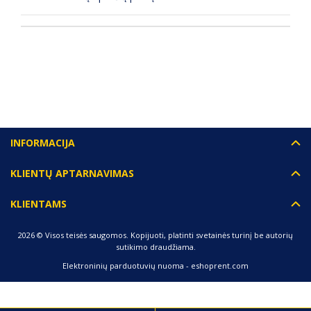
(0) ATSILIEPIMAI
INFORMACIJA
KLIENTŲ APTARNAVIMAS
KLIENTAMS
2026 © Visos teisės saugomos. Kopijuoti, platinti svetainės turinį be autorių
sutikimo draudžiama.
Elektroninių parduotuvių nuoma
-
eshoprent.com