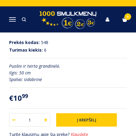
Pagrindinis
Papuošalai
Grandinėlė 50 cm
0
Navigacija
GRANDINĖLĖ 50 CM
Prekės kodas:
548
Turimas kiekis:
6
Puošni ir tvirta grandinėlė.
Ilgis: 50 cm
Spalva: sidabrinė
99
€10
Turite klausimų apie šią prekę?
Klauskite