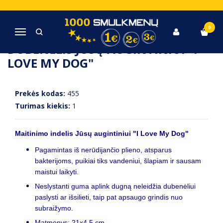
Pagrindinis
Gyvūnų prekės
Dubenėlis Jūsų augintiniui "I Love My Dog"
0
Navigacija
DUBENĖLIS JŪSŲ AUGINTINIUI "I
LOVE MY DOG"
Prekės kodas:
455
Turimas kiekis:
1
Maitinimo indelis Jūsų augintiniui "I Love My Dog"
Pagamintas iš nerūdijančio plieno, atsparus
bakterijoms, puikiai tiks vandeniui, šlapiam ir sausam
maistui laikyti.
Neslystanti guma aplink dugną neleidžia dubenėliui
paslysti ar išsilieti, taip pat apsaugo grindis nuo
subraižymo.
Matmenys: 21x4,5 cm.