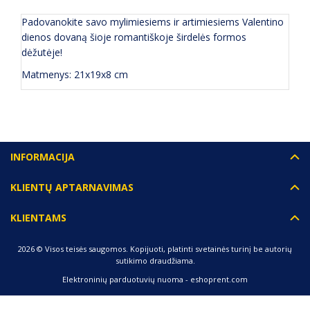
Padovanokite savo mylimiesiems ir artimiesiems Valentino
dienos dovaną šioje romantiškoje širdelės formos
dėžutėje!
Matmenys: 21x19x8 cm
INFORMACIJA
KLIENTŲ APTARNAVIMAS
KLIENTAMS
2026 © Visos teisės saugomos. Kopijuoti, platinti svetainės turinį be autorių
sutikimo draudžiama.
Elektroninių parduotuvių nuoma
-
eshoprent.com