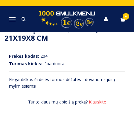
Pagrindinis
Romantiškos dovanos
Dovanų dėžutė širdelė , 21x19x8 cm
0
Navigacija
DOVANŲ DĖŽUTĖ ŠIRDELĖ ,
21X19X8 CM
Prekės kodas:
204
Turimas kiekis:
Išparduota
Elegantiškos širdelės formos dėžutės - dovanoms jūsų
mylimiesiems!
Turite klausimų apie šią prekę?
Klauskite
APRAŠYMAS
(0) ATSILIEPIMAI