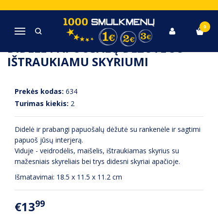
Pagrindinis
Namų interjeras
Didelė papuošalų dėžutė su ištraukiamu skyriumi
0
Navigacija
DIDELĖ PAPUOŠALŲ DĖŽUTĖ SU
IŠTRAUKIAMU SKYRIUMI
Prekės kodas:
634
Turimas kiekis:
2
Didelė ir prabangi papuošalų dėžutė su rankenėle ir sagtimi
papuoš jūsų interjerą.
Viduje - veidrodėlis, maišelis, ištraukiamas skyrius su
mažesniais skyreliais bei trys didesni skyriai apačioje.
Išmatavimai: 18.5 x 11.5 x 11.2 cm
99
€13