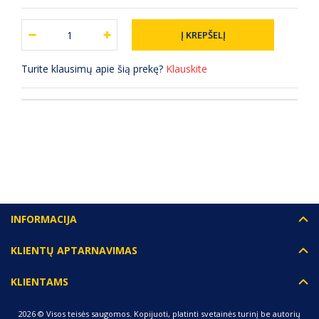
Turite klausimų apie šią prekę?
Klauskite
(0) ATSILIEPIMAI
INFORMACIJA
KLIENTŲ APTARNAVIMAS
KLIENTAMS
2026 © Visos teisės saugomos. Kopijuoti, platinti svetainės turinį be autorių