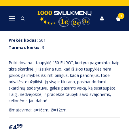
Pagrindinis
Taupyklės
Metalinė taupyklė "50 EURO"
0
Navigacija
METALINĖ TAUPYKLĖ "50 EURO"
Prekės kodas:
501
Turimas kiekis:
3
Puiki dovana - taupyklė "50 EURO", kuri yra pagaminta, kaip
tikra skardinė. Ji išsiskiria tuo, kad iš šios taupyklės nėra
jokios galimybės išsiimti pinigus, kada panorėjus, todėl
privalėsite užpildyti ją visą ir tik tada, pasinaudodami
skardinių atidarytuvu, galėsi pasiimti viską, ką susitaupėte.
Taigi, nedvejokite, ir pradėkite taupyti savo svajonėms,
kelionėms jau dabar!
Išmatavimai: a=16cm, Ø=12cm.
99
€4