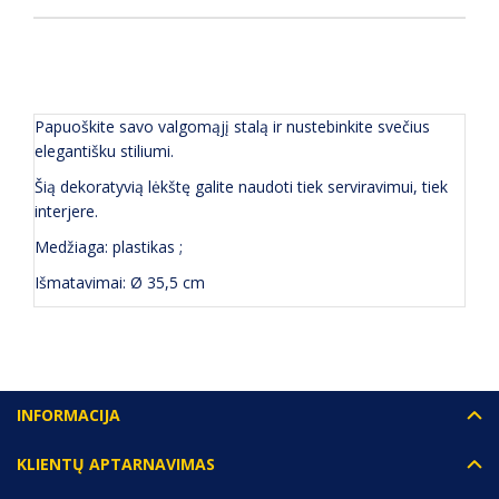
APRAŠYMAS
(0) ATSILIEPIMAI
Papuoškite savo valgomąjį stalą ir nustebinkite svečius
elegantišku stiliumi.
Šią dekoratyvią lėkštę galite naudoti tiek serviravimui, tiek
interjere.
Medžiaga: plastikas ;
Išmatavimai: Ø 35,5 cm
INFORMACIJA
KLIENTŲ APTARNAVIMAS