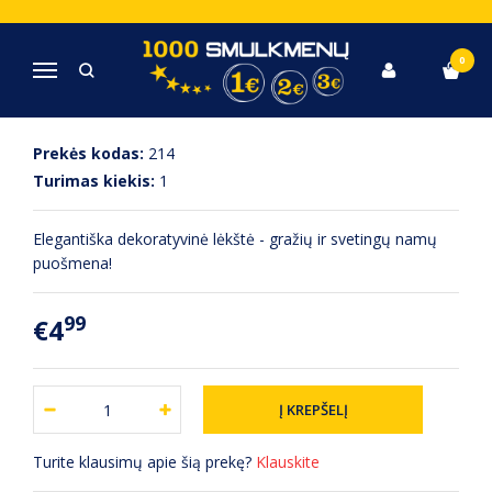
Pagrindinis
Virtuvė, Indai, Įrankiai
Balta dekoratyvinė lėkštė
0
Navigacija
BALTA DEKORATYVINĖ LĖKŠTĖ
Prekės kodas:
214
Turimas kiekis:
1
Elegantiška dekoratyvinė lėkštė - gražių ir svetingų namų
puošmena!
99
€4
Turite klausimų apie šią prekę?
Klauskite