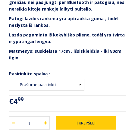
greičiau nei pasijungti per Bluetooth ir patogiau, nes
nereikia kitoje rankoje laikyti pultelio.
Patogi lazdos rankena yra aptraukta guma , todėl
neslysta iš rankos.
Lazda pagaminta iš kokybiško plieno, todėl yra tvirta
ir ypatingai lengva.
Matmenys: suskleista 17cm , išsiskleidžia - iki 80cm
ilgio.
Pasirinkite spalvą :
99
€4