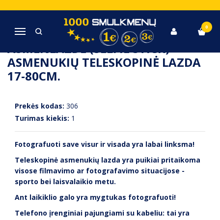
Pagrindinis
Video, Foto, Išmanieji įrenginiai ir jų aksesuarai
Asmenlazdė (selfie stick) - asmenukių teleskopinė lazda 17-80cm.
0
Navigacija
ASMENLAZDĖ (SELFIE STICK) -
ASMENUKIŲ TELESKOPINĖ LAZDA
17-80CM.
Prekės kodas:
306
Turimas kiekis:
1
Fotografuoti save visur ir visada yra labai linksma!
Teleskopinė asmenukių lazda yra puikiai pritaikoma
visose filmavimo ar fotografavimo situacijose -
sporto bei laisvalaikio metu.
Ant laikiklio galo yra mygtukas fotografuoti!
Telefono įrenginiai pajungiami su kabeliu: tai yra