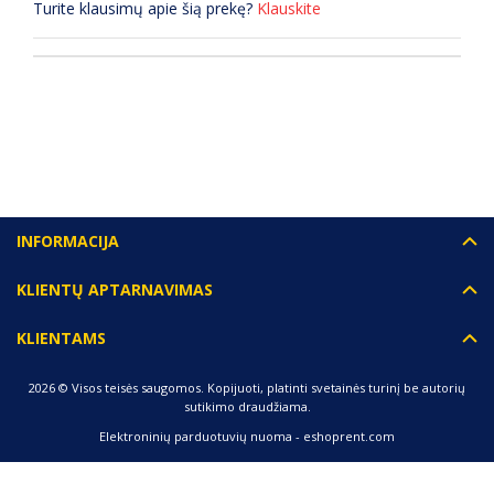
Turite klausimų apie šią prekę?
Klauskite
(0) ATSILIEPIMAI
INFORMACIJA
KLIENTŲ APTARNAVIMAS
KLIENTAMS
2026 © Visos teisės saugomos. Kopijuoti, platinti svetainės turinį be autorių
sutikimo draudžiama.
Elektroninių parduotuvių nuoma
-
eshoprent.com