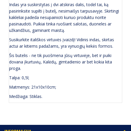
Indas yra suskirstytas į dvi atskiras dalis, todėl tai, ką
pasirinksite supilti į butelį, nesimaišys tarpusavyje. Skirtingi
kakleliai padeda nesupainioti kuriuo produktu norite
pasinaudoti. Puikiai tinka ruošiant salotas, duoneles ar
užkandžius, gaminant maistą.
Susikurkite itališkos virtuvės įvaizdį! Vidinis indas, skirtas
actui ar kitiems padažams, yra vynuogių kekės formos.
Šis butelis - ne tik puošmena jūsų virtuvėje, bet ir puiki
dovana įkurtuvių, Kalėdų, gimtadienio ar bet kokia kita
proga.
Talpa: 0,5l;
Matmenys: 21x10x10cm;
Medžiaga: Stiklas.