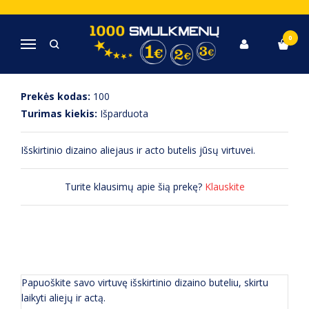
Pagrindinis
Virtuvė, Indai, Įrankiai
Aliejaus ir acto butelis
0
Navigacija
ALIEJAUS IR ACTO BUTELIS
Prekės kodas:
100
Turimas kiekis:
Išparduota
Išskirtinio dizaino aliejaus ir acto butelis jūsų virtuvei.
Turite klausimų apie šią prekę?
Klauskite
APRAŠYMAS
(0) ATSILIEPIMAI
Papuoškite savo virtuvę išskirtinio dizaino buteliu, skirtu
laikyti aliejų ir actą.