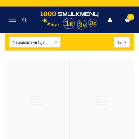
ŽAISLAI
0
Navigacija
Pagrindinis
Žaislai