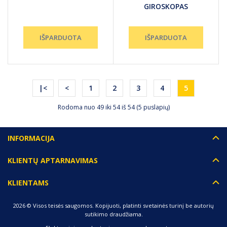
GIROSKOPAS
|<
<
1
2
3
4
5
Rodoma nuo 49 iki 54 iš 54 (5 puslapių)
INFORMACIJA
KLIENTŲ APTARNAVIMAS
KLIENTAMS
2026 © Visos teisės saugomos. Kopijuoti, platinti svetainės turinį be autorių
sutikimo draudžiama.